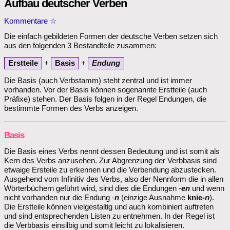
Aufbau deutscher Verben
Kommentare
☆
Die einfach gebildeten Formen der deutsche Verben setzen sich
aus den folgenden 3 Bestandteile zusammen:
Erstteile
+
Basis
+
Endung
Die Basis (auch Verbstamm) steht zentral und ist immer
vorhanden. Vor der Basis können sogenannte Erstteile (auch
Präfixe) stehen. Der Basis folgen in der Regel Endungen, die
bestimmte Formen des Verbs anzeigen.
Basis
Die Basis eines Verbs nennt dessen Bedeutung und ist somit als
Kern des Verbs anzusehen. Zur Abgrenzung der Verbbasis sind
etwaige Ersteile zu erkennen und die Verbendung abzustecken.
Ausgehend vom Infinitiv des Verbs, also der Nennform die in allen
Wörterbüchern geführt wird, sind dies die Endungen -
en
und wenn
nicht vorhanden nur die Endung -
n
(einzige Ausnahme
knie-
n
).
Die Erstteile können vielgestaltig und auch kombiniert auftreten
und sind entsprechenden Listen zu entnehmen. In der Regel ist
die Verbbasis einsilbig und somit leicht zu lokalisieren.