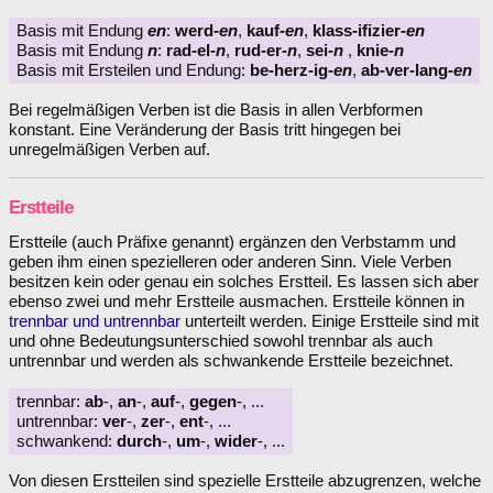
Basis mit Endung
en
:
werd
-en
,
kauf
-en
,
klass-ifizier
-en
Basis mit Endung
n
:
rad-el
-n
,
rud-er
-n
,
sei
-n
,
knie
-n
Basis mit Ersteilen und Endung:
be-herz-ig
-en
,
ab-ver-lang
-en
Bei regelmäßigen Verben ist die Basis in allen Verbformen
konstant. Eine Veränderung der Basis tritt hingegen bei
unregelmäßigen Verben auf.
Erstteile
Erstteile (auch Präfixe genannt) ergänzen den Verbstamm und
geben ihm einen spezielleren oder anderen Sinn. Viele Verben
besitzen kein oder genau ein solches Erstteil. Es lassen sich aber
ebenso zwei und mehr Erstteile ausmachen. Erstteile können in
trennbar und untrennbar
unterteilt werden. Einige Erstteile sind mit
und ohne Bedeutungsunterschied sowohl trennbar als auch
untrennbar und werden als schwankende Erstteile bezeichnet.
trennbar:
ab
-,
an
-,
auf
-,
gegen
-, ...
untrennbar:
ver
-,
zer
-,
ent
-, ...
schwankend:
durch
-,
um
-,
wider
-, ...
Von diesen Erstteilen sind spezielle Erstteile abzugrenzen, welche